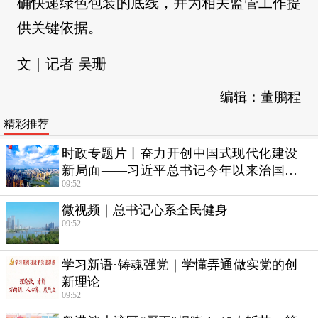
确快递绿色包装的底线，并为相关监管工作提
供关键依据。
文｜记者 吴珊
编辑：董鹏程
精彩推荐