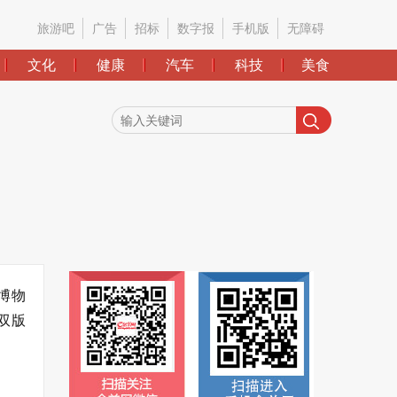
旅游吧
广告
招标
数字报
手机版
无障碍
文化
健康
汽车
科技
美食
博物
双版