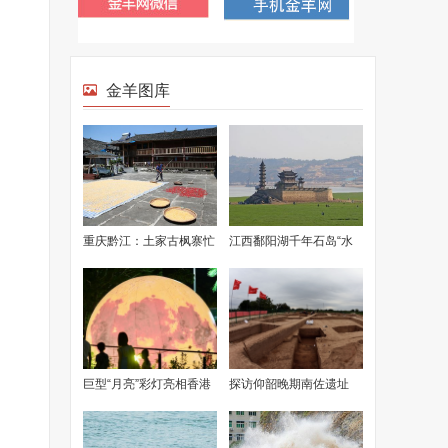
金羊图库
重庆黔江：土家古枫寨忙
江西鄱阳湖千年石岛“水
抢收
落墩出”
巨型“月亮”彩灯亮相香港
探访仰韶晚期南佐遗址
佐敦谷水道花园