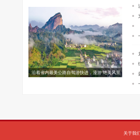
沿着省内最美公路自驾游快进，漫游 绝美风景
在路途
关于我