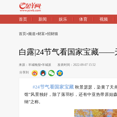
首页
新闻
娱乐
体育
视频
首页
>
频道
>
财富
>
招财猫
白露|24节气看国家宝藏——
来源：羊城晚报•羊城派
发表时间：2022-09-07 15:52
分享到
#24节气看国家宝藏
秋景瑟瑟，染黄了天井
馆”风景独好，除了落羽杉，还有中亚热带原始
纳”之称。