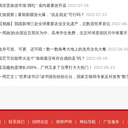
滇琼贵旅游市场“蹿红” 省内避暑游升温
2022-07-28
文旅观察 | 暑期新疆游火爆，“说走就走”可行吗？
2022-07-22
【视频】我国新增三处全球重要农业文化遗产，总数居世界首位
2022-06
一周旅游|全国近百景区为中、高考学生免费，北京环球度假区月中将重开
2022-06-08
龙舟可造、可赛、还可唱！数一数南粤大地上的龙舟文化大餐
2022-06-0
综艺节目能带火这个“海南最没有存在感的县”吗？
2022-05-19
蓝花楹热度增长200%，广州又多了当季打卡大热门！
2022-05-13
一周艺文 | “世界读书日”读书报告纷纷出台，国家文物局专家反对发售“数
品”
2022-04-26
们
联系我们
招聘信息
律师声明
网站导航
广告服务
|
|
|
|
|
|