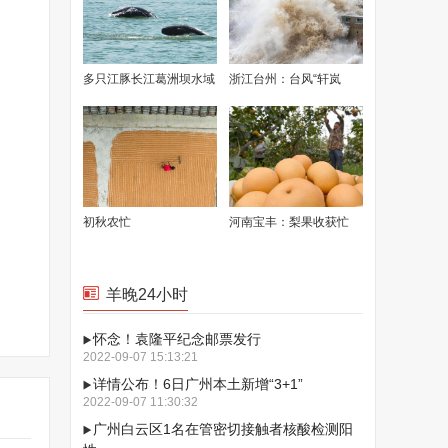
多只江豚长江葛洲坝水域
浙江台州：台风“轩岚
冲浪戏水
诺”逼近 沿海掀起惊涛巨
浪
初秋农忙
河南宝丰：梨果收获忙
羊晚24小时
怀念！袁隆平纪念邮票发行
2022-09-07 15:13:21
详情公布！6日广州本土新增“3+1”
2022-09-07 11:30:32
广州白云区1名在管密切接触者核酸检测阳