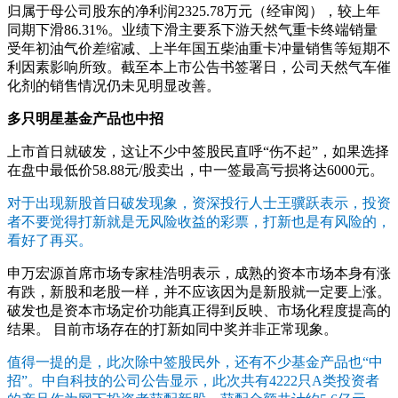
归属于母公司股东的净利润2325.78万元（经审阅），较上年
同期下滑86.31%。业绩下滑主要系下游天然气重卡终端销量
受年初油气价差缩减、上半年国五柴油重卡冲量销售等短期不
利因素影响所致。截至本上市公告书签署日，公司天然气车催
化剂的销售情况仍未见明显改善。
多只明星基金产品也中招
上市首日就破发，这让不少中签股民直呼“伤不起”，如果选择
在盘中最低价58.88元/股卖出，中一签最高亏损将达6000元。
对于出现新股首日破发现象，资深投行人士王骥跃表示，投资
者不要觉得打新就是无风险收益的彩票，打新也是有风险的，
看好了再买。
申万宏源首席市场专家桂浩明表示，成熟的资本市场本身有涨
有跌，新股和老股一样，并不应该因为是新股就一定要上涨。
破发也是资本市场定价功能真正得到反映、市场化程度提高的
结果。 目前市场存在的打新如同中奖并非正常现象。
值得一提的是，此次除中签股民外，还有不少基金产品也“中
招”。中自科技的公司公告显示，此次共有4222只A类投资者