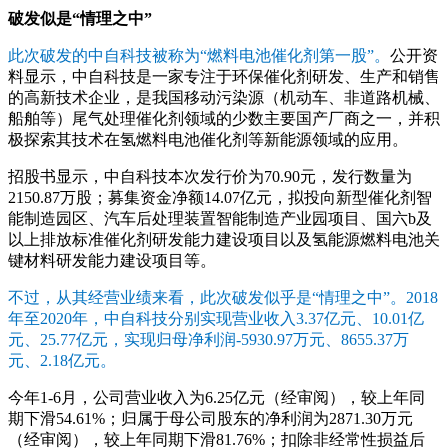
破发似是“情理之中”
此次破发的中自科技被称为“燃料电池催化剂第一股”。
公开资
料显示，中自科技是一家专注于环保催化剂研发、生产和销售
的高新技术企业，是我国移动污染源（机动车、非道路机械、
船舶等）尾气处理催化剂领域的少数主要国产厂商之一，并积
极探索其技术在氢燃料电池催化剂等新能源领域的应用。
招股书显示，中自科技本次发行价为70.90元，发行数量为
2150.87万股；募集资金净额14.07亿元，拟投向新型催化剂智
能制造园区、汽车后处理装置智能制造产业园项目、国六b及
以上排放标准催化剂研发能力建设项目以及氢能源燃料电池关
键材料研发能力建设项目等。
不过，从其经营业绩来看，此次破发似乎是“情理之中”。2018
年至2020年，中自科技分别实现营业收入3.37亿元、10.01亿
元、25.77亿元，实现归母净利润-5930.97万元、8655.37万
元、2.18亿元。
今年1-6月，公司营业收入为6.25亿元（经审阅），较上年同
期下滑54.61%；归属于母公司股东的净利润为2871.30万元
（经审阅），较上年同期下滑81.76%；扣除非经常性损益后