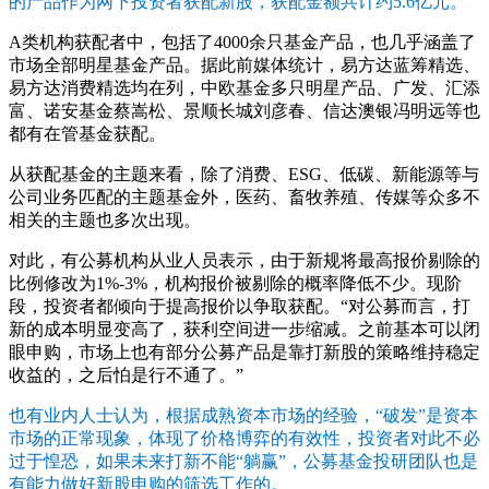
的产品作为网下投资者获配新股，获配金额共计约5.6亿元。
A类机构获配者中，包括了4000余只基金产品，也几乎涵盖了
市场全部明星基金产品。据此前媒体统计，易方达蓝筹精选、
易方达消费精选均在列，中欧基金多只明星产品、广发、汇添
富、诺安基金蔡嵩松、景顺长城刘彦春、信达澳银冯明远等也
都有在管基金获配。
从获配基金的主题来看，除了消费、ESG、低碳、新能源等与
公司业务匹配的主题基金外，医药、畜牧养殖、传媒等众多不
相关的主题也多次出现。
对此，有公募机构从业人员表示，由于新规将最高报价剔除的
比例修改为1%-3%，机构报价被剔除的概率降低不少。现阶
段，投资者都倾向于提高报价以争取获配。“对公募而言，打
新的成本明显变高了，获利空间进一步缩减。之前基本可以闭
眼申购，市场上也有部分公募产品是靠打新股的策略维持稳定
收益的，之后怕是行不通了。”
也有业内人士认为，根据成熟资本市场的经验，“破发”是资本
市场的正常现象，体现了价格博弈的有效性，投资者对此不必
过于惶恐，如果未来打新不能“躺赢”，公募基金投研团队也是
有能力做好新股申购的筛选工作的。