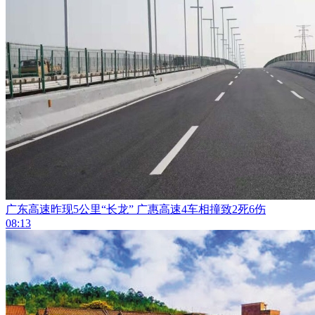
广东高速昨现5公里“长龙” 广惠高速4车相撞致2死6伤
08:13