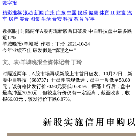
数字报
精彩推荐
滚动
新闻
广州
广东
中国
娱乐
健康
体育
IT
财富
汽
车
房产
美食
图集
生活
食安
科技
教育
军事
数据眼 | 时隔两年A股再现新股首日破发 中自科技盘中最多跌
近17%
羊城晚报•羊城派
作者：丁玲
2021-10-24
今年业绩不佳 破发似是“情理之中”
文、表/羊城晚报全媒体记者 丁玲
时隔近两年，A股市场再现新股上市首日破发。10月22日，新
股中自科技（688737）开盘即表现低迷，盘中一度低至58.88
元，该价格比发行价70.90元要低16.95%，振荡上行后，盘中
最高冲至70.50元，但较发行价仍有一定距离，截至收盘，收
报66.03元，较发行价下跌6.87%。