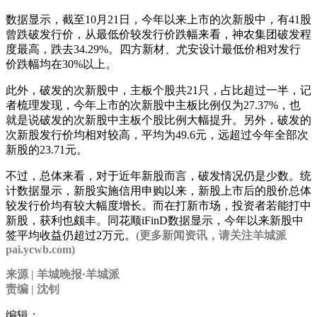
数据显示，截至10月21日，今年以来上市的次新股中，有41股
曾跌破发行价，从最低价较发行价跌幅来看，神农集团破发程
度最高，跌去34.29%。四方新材、尤安设计最低价相对发行
价跌幅均在30%以上。
此外，破发的次新股中，主板个股共21只，占比超过一半，记
者梳理发现，今年上市的次新股中主板比例仅为27.37%，也
就是说破发的次新股中主板个股比例大幅提升。另外，破发的
次新股发行价均相对较高，平均为49.6元，远超过今年全部次
新股的23.71元。
不过，总体来看，对于近年新股而言，破发情况仍是少数。统
计数据显示，新股实施信用申购以来，新股上市后的股价总体
较发行价均有较大幅度增长。而在打新市场，投资者若能打中
新股，获利也颇丰。同花顺iFinD数据显示，今年以来新股中
签平均收益仍超过2万元。
(更多新闻资讯，请关注羊城派
pai.ycwb.com)
来源 | 羊城晚报·羊城派
责编 | 沈钊
编辑：