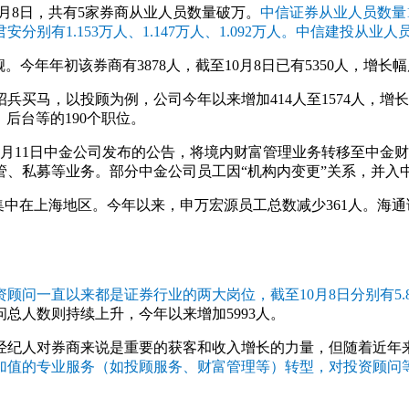
0月8日，共有5家券商从业人员数量破万。
中信证券从业人员数量
别有1.153万人、1.147万人、1.092万人。中信建投从业人
年年初该券商有3878人，截至10月8日已有5350人，增长幅
买马，以投顾为例，公司今年以来增加414人至1574人，增长
后台等的190个职位。
月11日中金公司发布的公告，将境内财富管理业务转移至中金
、私募等业务。部分中金公司员工因“机构内变更”关系，并入
中在上海地区。今年以来，申万宏源员工总数减少361人。海通证
顾问一直以来都是证券行业的两大岗位，截至10月8日分别有5.
总人数则持续上升，今年以来增加5993人。
经纪人对券商来说是重要的获客和收入增长的力量，但随着近年
加值的专业服务（如投顾服务、财富管理等）转型，对投资顾问