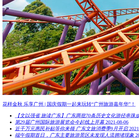
花样金秋 乐享广州 | 国庆假期一起来玩转“广州旅游嘉年华”！
【文以强省 旅读广东】广东两批70条历史文化游径串珠
第29届广州国际旅游展览会今起线上开幕
2021-08-06
近千万元惠民补贴等你来领 广东文旅消费季9月开启
2021
端午假期首日，广东主要旅游景区未发现人流拥堵现象
2