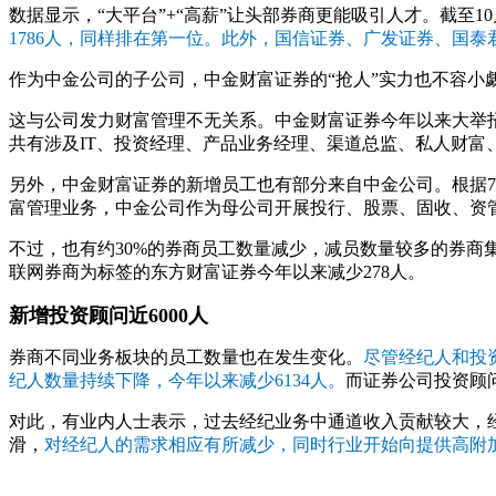
数据显示，“大平台”+“高薪”让头部券商更能吸引人才。截至1
1786人，同样排在第一位。此外，国信证券、广发证券、国泰君安分
作为中金公司的子公司，中金财富证券的“抢人”实力也不容小觑。今
这与公司发力财富管理不无关系。中金财富证券今年以来大举招兵
共有涉及IT、投资经理、产品业务经理、渠道总监、私人财富、
另外，中金财富证券的新增员工也有部分来自中金公司。根据7
富管理业务，中金公司作为母公司开展投行、股票、固收、资管
不过，也有约30%的券商员工数量减少，减员数量较多的券商集
联网券商为标签的东方财富证券今年以来减少278人。
新增投资顾问近6000人
券商不同业务板块的员工数量也在发生变化。
尽管经纪人和投资
纪人数量持续下降，今年以来减少6134人。
而证券公司投资顾问
对此，有业内人士表示，过去经纪业务中通道收入贡献较大，
滑，
对经纪人的需求相应有所减少，同时行业开始向提供高附