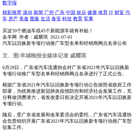
数字报
精彩推荐
滚动
新闻
广州
广东
中国
娱乐
健康
体育
IT
财富
汽
车
房产
美食
图集
生活
食安
科技
教育
军事
买这59个燃油车或45个新能源车就有补贴！
金羊网
作者：戚耀琪
2021-07-01
汽车以旧换新专项行动推广车型名单和经销商网点名录公布
文、图/羊城晚报全媒体记者 戚耀琪
6月29日，广东省汽车流通协会对广东省2021年汽车以旧换新
专项行动推广车型名单和经销商网点名录进行了正式公告。
根据广东省2021年汽车以旧换新专项行动公告按照省政府工作
部署，为统筹推进新冠肺炎疫情防控和经济社会发展工作，充
分释放消费潜力，省发改委日前决定开展2021年汽车以旧换新
专项行动。
随后，受广东省发展和改革委员会的委托，广东省汽车流通协
会负责组织开展广东省2021年汽车以旧换新专项行动推广车型
征集工作。