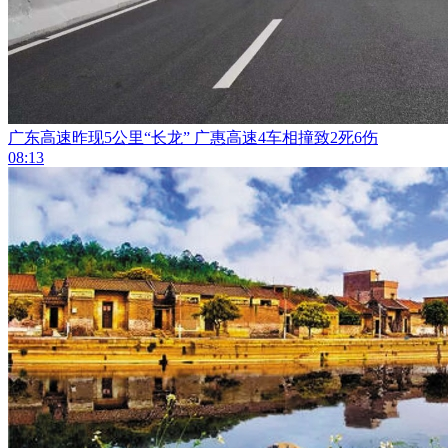
广东高速昨现5公里“长龙” 广惠高速4车相撞致2死6伤
08:13