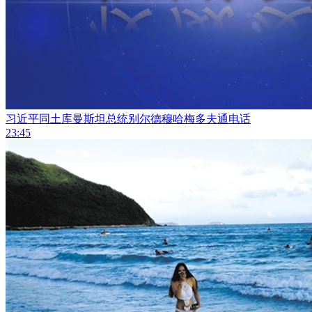
习近平同土库曼斯坦总统别尔德穆哈梅多夫通电话
23:45