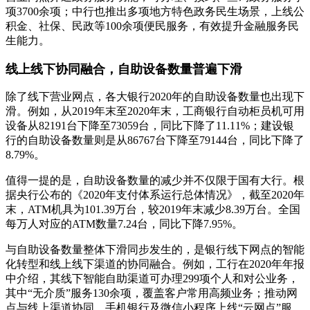
项3700余项；中行也推出多项地方特色政务民生场景，上线公
积金、社保、民政等100余项便民服务，有效提升金融服务民
生能力。
线上线下协同融合，自助设备数量普遍下滑
除了线下营业网点，各大银行2020年的自助设备数量也出现下
滑。例如，从2019年末至2020年末，工商银行自动柜员机可用
设备从82191台下降至73059台，同比下降了11.11%；建设银
行的自助设备数量则是从86767台下降至79144台，同比下降了
8.79%。
值得一提的是，自助设备数量的减少并不仅限于国有大行。根
据央行公布的《2020年支付体系运行总体情况》，截至2020年
末，ATM机具为101.39万台，较2019年末减少8.39万台。全国
每万人对应的ATM数量7.24台，同比下降7.95%。
与自助设备数量整体下滑同步发生的，是银行线下网点的智能
化转型和线上线下渠道的协同融合。例如，工行在2020年年报
中介绍，其线下智能自助渠道可办理299项个人和对公业务，
其中“无介质”服务130余项，覆盖客户常用高频业务；推动网
点与线上渠道协同，手机银行及微信小程序上线“云网点”服