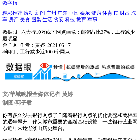
数字报
精彩推荐
滚动
新闻
广州
广东
中国
娱乐
健康
体育
IT
财富
汽
车
房产
美食
图集
生活
食安
科技
教育
军事
数据眼 | 六大行10万线下网点画像：邮储占比37%，工行减少
最明显
金羊网
作者：黄婷
2021-06-17
4年间，工行减少近1000个网点
文/羊城晚报全媒体记者 黄婷
制图/郭子君
你有多久没去银行网点了？随着银行网点的优化调整和离柜率
的逐年攀升，作为城市重要的金融基础设施，一些银行营业网
点近年来逐渐淡出历史舞台。
记者梳理上市银行年报发现，2020年年末，邮储银行在国有大