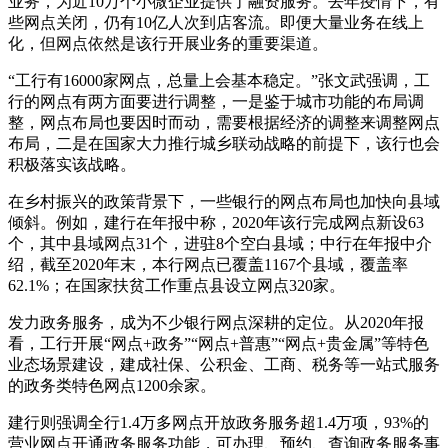
业务，为近10万个小微企业提供了融资服务。去年疫情下，有
些网点关闭，仍有10亿人次到店客流。即便大量业务在线上
化，但网点依然是该行开展业务的重要渠道。
“工行有16000家网点，总量上会基本稳定。”张文武强调，工
行的网点有两方面要进行调整，一是鉴于城市功能的布局调
整，网点布局也要因时而动，需要根据经济的调整来调整网点
布局，二是在国家大力推行城乡联动战略的前提下，该行也会
积极落实该战略。
在乡村振兴的政策背景下，一些银行的网点布局也加快向县域
倾斜。例如，建行在年报中称，2020年该行完成网点新设63
个，其中县域网点31个，进驻8个空白县域；中行在年报中介
绍，截至2020年末，本行网点已覆盖1167个县域，覆盖率
62.1%；在国家扶贫工作重点县设立网点320家。
发力政务服务，成为不少银行网点深耕的定位。从2020年报
看，工行开展“网点+政务”“网点+普惠”“网点+贵金属”等特色
业态场景建设，建成社保、公积金、工商、税务等一站式服务
的政务类特色网点1200余家。
建行则强调全行1.4万多网点开放政务服务超1.4万项，93%的
营业网点开通政务服务功能，可办理、预约、查询政务服务事