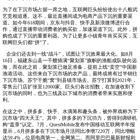
为了在下沉市场占据一席之地，互联网巨头纷纷使出十八般武
艺竞相追逐。这不，最近直播间成为电商产品下沉的重要渠
道。如今年618期间，京东与抖音、快手及新浪微博进行合
作，通过直播带动消费者的购买欲，加速渠道下沉。此外，拼
购也成了下沉的重要利器。为了让更多小镇青年肯买买买，互
联网巨头们都“拼”了。
企业们还去到一线“战斗”，试图让下沉效果最大化。如8月
16日，福建东山县一千艘插满“聚划算”旗帜的渔船成队驶向远
海，而在此之前，聚划算已做足准备，提前上线“卖空”中国新
渔港活动。这些来自下沉市场的农产品，最终或将有过半销往
下沉市场。苏宁干脆“窝”到县镇市场去。苏宁打算到2021年，
零售云门店扩张至12000家。巨头们各出招数，在加速收割下
沉市场的同时，也为三线及以下城市的消费者带来实惠和便
利。
在这之中，拼多多、快手、水滴筹和趣头条，被外界戏称为下
沉市场“四大天王”。其中，拼多多的下沉功力，曾得到调研机
构“盖章”认定。7月，QuestMobile发布中国移动互联网半年报
显示，6月拼多多在下沉市场月活同比净增7220万，同比增幅
达59.4%，位居电商第一，全网第二。而阿里巴巴最新财报则