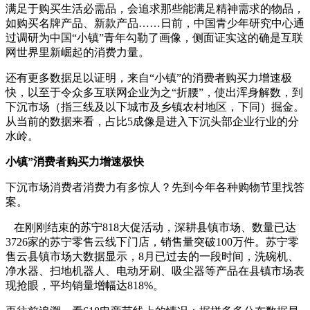
满足于购买生活必需品，会追求那些能满足精神需求的物品，
如购买名牌产品、新款产品……日前，中国青少年研究中心通
过调研为中国“小镇”青年勾勒了画像，侧面证实这的确是互联
网世界里新崛起的消费力量。
还有更多数据足以证明，来自“小镇”的消费者购买力增速极
快，以至于令众多互联网企业为之“折腰”，使出浑身解数，到
下沉市场（指三线及以下城市及乡镇农村地区，下同）掘金。
从当前的数据来看，占比5成像是进入下沉头部企业行业的分
水岭。
小镇”消费者购买力增速极快
下沉市场消费者消费力有多惊人？先到今年各种购物节里找答
案。
在刚刚结束的苏宁818大促活动，深耕县镇市场、数量已达
3726家的苏宁零售云线下门店，销售量突破100万件。苏宁零
售云县镇市场大数据显示，8月已过去的一段时间，洗碗机、
净水器、扫地机器人、电动牙刷、吸尘器等产品在县镇市场表
现抢眼，平均销量增幅达818%。