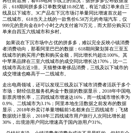
再往前追溯，看618电商节线上的情况：据拼多多公布数据显
示，618期间拼多多订单数突破10.8亿笔，有近7成订单来自三
线及以下城市。3C产品在下沉市场订单量同比增速首次超一
二线城市。618当天上线的一款售价6.58万元的奇瑞汽车，仅
999元的意向金在8个小时之内支付逾70万元，而大部分购买订
单来自四五六线城市和乡村。
如果说在下沉市场中占优的拼多多，难以完全反映小镇消费
者消费动向，那看阿里巴巴的数据：618期间聚划算在三至五
线城市的购买用户数和购买金额，同比增长均超出100%。其
中苹果品牌在三至六线城市的成交同比增长达170%，比一二
线城市高出近1倍。天猫整体奢侈品消费，三线及以下城市的
成交增速也略高于一二线城市。
走出电商领域，还可以发现三线及以下城市消费者活跃于多个
市场：财经信息服务机构金十数据的数据显示，2018年中国电
影票房增长率，三四线城市增速达16%，而一线城市增长率为
0.9%、二线城市为3.1%；阿里本地生活数据之前发布的数据
显示，2018年外卖订单量增幅前5名都来自三四线城市；飞猪
数据统计显示，2018年三四线城市用户旅行人次同比增长超
30%，出境游用户同比增速高于国内游用户31%。