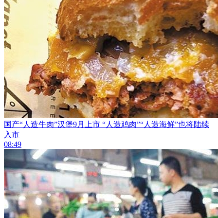
国产“人造牛肉”汉堡9月上市 “人造鸡肉”“人造海鲜”也将陆续
入市
08:49