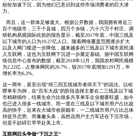
纷纷加速下沉，因为他们已意识到这些市场消费者的巨大潜
力。
而且，这一群体足够庞大。根据公开数据，我国拥有将近三
百个地级市，三千个县城，四万个乡镇，六十六万个村庄。调
研机构易观国际此前的报告显示，截至2017年底，中国三线及
以下城市的人口为10.27亿人口。随着网络覆盖范围逐步扩大
以及入网门槛进一步降低，越来越多的三线及以下城市居民涌
入互联网，这也为互联网下沉进一步奠定基础。据中国互联网
络信息中心发布的数据，截至2018年12月，我国农村网民规模
为2.22亿，占整体网民的26.7%，较2017年底增加1291万，年
增长率为6.2%。
这一两年，甚至出现“得三四五线城市者得天下”的说法。以哈
啰单车为例，在“百车大战”的阶段选择主要在二三线及以下城
市精耕细作，结果生命力比很多共享单车企业都要旺盛，如今
也已进入很多一线城市。而一度在三线及以下城市用户占比超
高的快手，近来在大城市收获颇丰，一二线城市用户占比总体
持提升态势。而像趣头条，虽然说用户主力军还在下沉市场，
但是不妨碍它早早赴美上市。
互联网巨头争做“下沉之王”