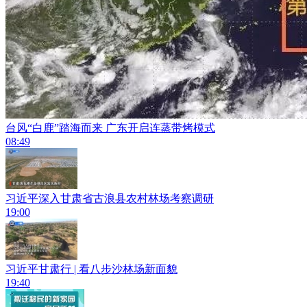
台风“白鹿”踏海而来 广东开启连蒸带烤模式
08:49
习近平深入甘肃省古浪县农村林场考察调研
19:00
习近平甘肃行 | 看八步沙林场新面貌
19:40