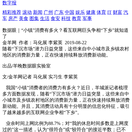
数字报
精彩推荐
滚动
新闻
广州
广东
中国
娱乐
健康
体育
IT
财富
汽
车
房产
美食
图集
生活
食安
科技
教育
军事
数据眼｜“小镇”消费有多火？看互联网巨头争相“下乡”就知道
了
金羊网
作者：马化展 李紫英
2019-08-22
随着“下沉市场”潜力日益突显，这些来自中小城市及乡镇农村
地区的消费新力量，正在快速持续释放消费新动能。
出品/羊晚数据眼实验室
文/金羊网记者 马化展 实习生 李紫英
我国“小镇”消费者的消费力有多火？近日，羊城派记者梳理
多方面数据发现，随着“下沉市场”潜力日益突显，这些来自中
小城市及乡镇农村地区的消费新力量，正在快速持续释放消费
新动能。并且，其消费活动具有十分明显的信息化特征，吸引
了越来越多的互联网企业争相“下乡”。
业余时间上网比例为88.7%；对“我的休息时间多数是上网度
过的”这一描述，认为“很符合”或“较符合”的接近半数；已不