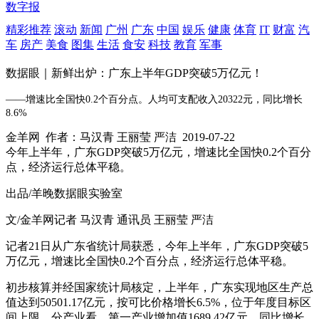
数字报
精彩推荐
滚动
新闻
广州
广东
中国
娱乐
健康
体育
IT
财富
汽
车
房产
美食
图集
生活
食安
科技
教育
军事
数据眼｜新鲜出炉：广东上半年GDP突破5万亿元！
——增速比全国快0.2个百分点。人均可支配收入20322元，同比增长
8.6%
金羊网
作者：马汉青 王丽莹 严洁
2019-07-22
今年上半年，广东GDP突破5万亿元，增速比全国快0.2个百分
点，经济运行总体平稳。
出品/羊晚数据眼实验室
文/金羊网记者 马汉青 通讯员 王丽莹 严洁
记者21日从广东省统计局获悉，今年上半年，广东GDP突破5
万亿元，增速比全国快0.2个百分点，经济运行总体平稳。
初步核算并经国家统计局核定，上半年，广东实现地区生产总
值达到50501.17亿元，按可比价格增长6.5%，位于年度目标区
间上限。分产业看，第一产业增加值1689.42亿元，同比增长