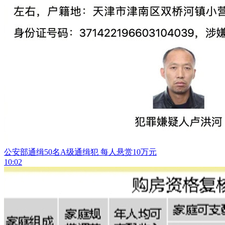
公安部通缉50名A级通缉犯 每人悬赏10万元
10:02